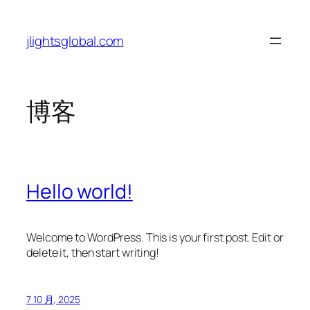
跳
至
jlightsglobal.com
内
容
博客
Hello world!
Welcome to WordPress. This is your first post. Edit or
delete it, then start writing!
7 10 月, 2025